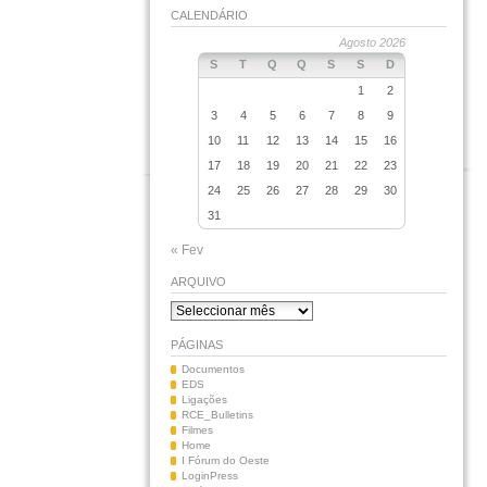
CALENDÁRIO
Agosto 2026
S
T
Q
Q
S
S
D
1
2
3
4
5
6
7
8
9
10
11
12
13
14
15
16
17
18
19
20
21
22
23
24
25
26
27
28
29
30
31
« Fev
ARQUIVO
Arquivo
PÁGINAS
Documentos
EDS
Ligações
RCE_Bulletins
Filmes
Home
I Fórum do Oeste
LoginPress