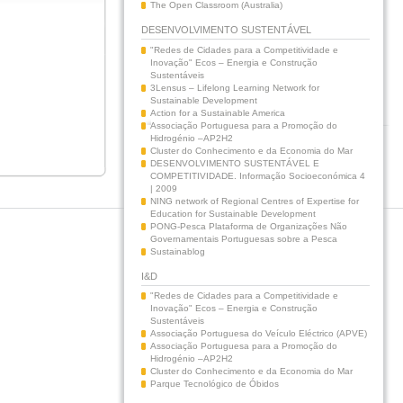
The Open Classroom (Australia)
DESENVOLVIMENTO SUSTENTÁVEL
"Redes de Cidades para a Competitividade e
Inovação" Ecos – Energia e Construção
Sustentáveis
3Lensus – Lifelong Learning Network for
Sustainable Development
Action for a Sustainable America
Associação Portuguesa para a Promoção do
Hidrogénio –AP2H2
Cluster do Conhecimento e da Economia do Mar
DESENVOLVIMENTO SUSTENTÁVEL E
COMPETITIVIDADE. Informação Socioeconómica 4
| 2009
NING network of Regional Centres of Expertise for
Education for Sustainable Development
PONG-Pesca Plataforma de Organizações Não
Governamentais Portuguesas sobre a Pesca
Sustainablog
I&D
"Redes de Cidades para a Competitividade e
Inovação" Ecos – Energia e Construção
Sustentáveis
Associação Portuguesa do Veículo Eléctrico (APVE)
Associação Portuguesa para a Promoção do
Hidrogénio –AP2H2
Cluster do Conhecimento e da Economia do Mar
Parque Tecnológico de Óbidos