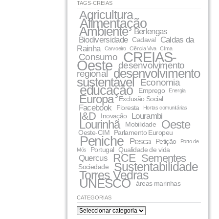
TAGS-CREIAS
Agricultura
Alimentação
Ambiente
Berlengas
Biodiversidade
Caldas da
Cadaval
Rainha
Carvoeiro
Ciência Viva
Clima
CREIAS-
Consumo
Oeste
desenvolvimento
desenvolvimento
regional
sustentável
Economia
educação
Emprego
Energia
Europa
Exclusão Social
Facebook
Floresta
Hortas comunitárias
I&D
Lourambi
Inovação
Lourinhã
Oeste
Mobilidade
Oeste-CIM
Parlamento Europeu
Peniche
Pesca
Petição
Porto de
Portugal
Qualidade de vida
Mós
RCE
Sementes
Quercus
Sustentabilidade
Sociedade
Torres Vedras
UNESCO
áreas marinhas
CATEGORIAS
categorias