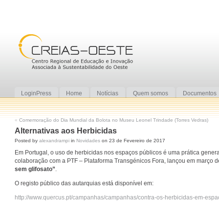
LoginPress
Home
Notícias
Quem somos
Documentos
«
Comemoração do Dia Mundial da Bolota no Museu Leonel Trindade (Torres Vedras)
Alternativas aos Herbicidas
Posted by
alexandrampi
in
Novidades
on 23 de Fevereiro de 2017
Em Portugal, o uso de herbicidas nos espaços públicos é uma prática gene
colaboração com a PTF – Plataforma Transgénicos Fora, lançou em março 
sem glifosato”
.
O registo público das autarquias está disponível em:
http://www.quercus.pt/campanhas/campanhas/contra-os-herbicidas-em-espa