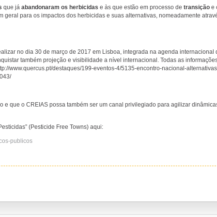
as
que já
abandonaram os herbicidas
e às que estão em processo de
transição
e 
m geral para os impactos dos herbicidas e suas alternativas, nomeadamente atravé
ealizar no dia 30 de março de 2017 em Lisboa, integrada na agenda internacional
quistar também projeção e visibilidade a nível internacional. Todas as informaçõe
ttp://www.quercus.pt/destaques/199-eventos-4/5135-encontro-nacional-alternativas
043/
co e que o CREIAS possa também ser um canal privilegiado para agilizar dinâmi
sticidas” (Pesticide Free Towns) aqui:
cos-publicos