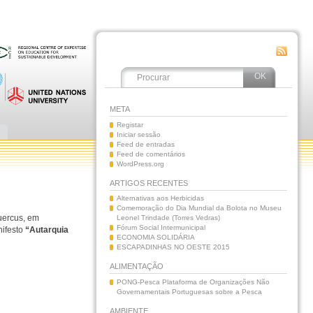
META
Registar
Iniciar sessão
Feed de entradas
Feed de comentários
WordPress.org
ARTIGOS RECENTES
Alternativas aos Herbicidas
Comemoração do Dia Mundial da Bolota no Museu
uercus, em
Leonel Trindade (Torres Vedras)
Fórum Social Intermunicipal
nifesto
“Autarquia
ECONOMIA SOLIDÁRIA
ESCAPADINHAS NO OESTE 2015
ALIMENTAÇÃO
PONG-Pesca Plataforma de Organizações Não
Governamentais Portuguesas sobre a Pesca
AMBIENTE