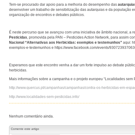
Tem-se procurado dar apoio para a melhoria do desempenho das
autarqui
desenvolver um trabalho de sensibilização das autarquias e da população e
organização de encontros e debates públicos.
É neste percurso que se avançou com uma iniciativa de âmbito nacional, a r
Pesticidas
, promovida pela PAN – Pesticides Action Network, para assim con
Nacional “Alternativas aos Herbicidas: exemplos e testemunhos”
aqui: h
exemplos-e-testemunhos e https://www.facebook.com/events/930723937063
Esperamos que este encontro venha a dar um forte impulso ao debate públi
herbicidas.
Mais informações sobre a campanha e o projeto europeu “Localidades sem Pe
http://www.quercus.pt/campanhas/campanhas/contra-os-herbicidas-em-espa
http://www.localidades-sem-pesticidas.info/
Nenhum comentário ainda.
Comente este artigo