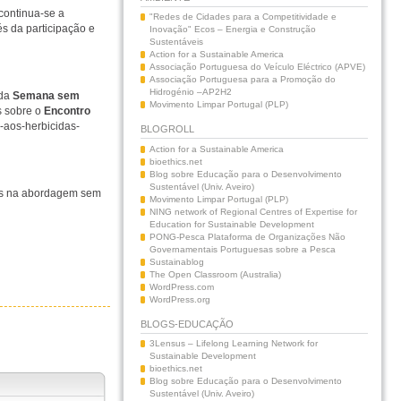
continua-se a
"Redes de Cidades para a Competitividade e
s da participação e
Inovação" Ecos – Energia e Construção
Sustentáveis
Action for a Sustainable America
Associação Portuguesa do Veículo Eléctrico (APVE)
Associação Portuguesa para a Promoção do
Hidrogénio –AP2H2
 da
Semana sem
Movimento Limpar Portugal (PLP)
s sobre o
Encontro
-aos-herbicidas-
BLOGROLL
Action for a Sustainable America
bioethics.net
Blog sobre Educação para o Desenvolvimento
Sustentável (Univ. Aveiro)
cas na abordagem sem
Movimento Limpar Portugal (PLP)
NING network of Regional Centres of Expertise for
Education for Sustainable Development
PONG-Pesca Plataforma de Organizações Não
Governamentais Portuguesas sobre a Pesca
Sustainablog
The Open Classroom (Australia)
WordPress.com
WordPress.org
BLOGS-EDUCAÇÃO
3Lensus – Lifelong Learning Network for
Sustainable Development
bioethics.net
Blog sobre Educação para o Desenvolvimento
Sustentável (Univ. Aveiro)