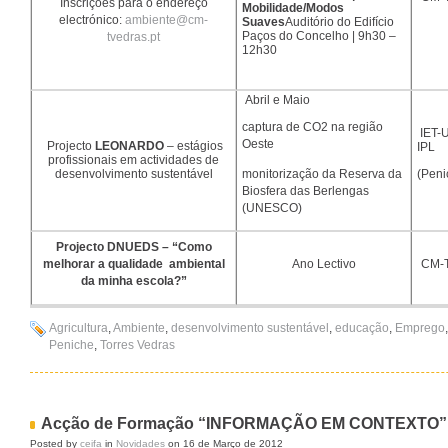
Inscrições para o endereço
Mobilidade/Modos
electrónico:
ambiente@cm-
Suaves
Auditório do Edifício
Paços do Concelho | 9h30 –
tvedras.pt
12h30
Abril e Maio
captura de CO2 na região
IET-
Oeste
Projecto
LEONARDO
– estágios
IPL
profissionais em actividades de
monitorização da Reserva da
desenvolvimento sustentável
(Peni
Biosfera das Berlengas
(UNESCO)
Projecto DNUEDS – “Como
melhorar a qualidade ambiental
Ano Lectivo
CM-T
da minha escola?”
Agricultura
,
Ambiente
,
desenvolvimento sustentável
,
educação
,
Emprego
Peniche
,
Torres Vedras
Acção de Formação “INFORMAÇÃO EM CONTEXTO”
Posted by
ceifa
in
Novidades
on 16 de Março de 2012