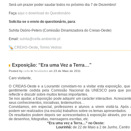
Será um prazer poder saudar todos no próximo dia 7 de Dezembro!
Faça
aqui o download do Questionário
Solicita-se o envio do questionário, para
:
Suhita Osório-Peters (Comissão Dinamizadora do Creias-Oeste)
Email:
suhita@ceifa-ambiente.pt
CREIAS-Oeste
,
Torres Vedras
Exposição: “Era uma Vez a Terra…”
Posted by
ceifa
in
Novidades
on 23 de Maio de 2011
Caro visitante,
O CREIAS-Oeste e a Lourambi convidam-no a visitar esta exposição, que 
gentilmente cedida pela Comissão Nacional da UNESCO para que po
reflectir e discutir sobre muitos temas importantes.
Se nos ajudar, a Exposição pode adquirir um carácter interactivo. Acrescent
seus conhecimentos, iniciativas, testemunhos…
Convidamos, em especial, professores e alunos a virem visitá-la. Após a
podem ser realizados (na escola) trabalhos sobre os temas apresentados.
Os resultados podem depois ser acrescentados à exposição através, por e
de desenhos, fotografias, mensagens escritas, etc.
“Era uma vez a Terra…” no Oeste:
Lourinhã:
de 22 de Maio a 2 de Junho, Centro 