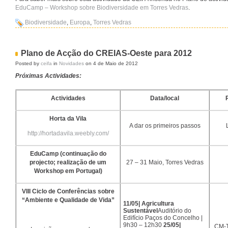
EduCamp – Workshop sobre Biodiversidade em Torres Vedras
.
Biodiversidade
,
Europa
,
Torres Vedras
Plano de Acção do CREIAS-Oeste para 2012
Posted by
ceifa
in
Novidades
on 4 de Maio de 2012
Próximas Actividades:
Actividades
Data/local
Horta da Vila
A dar os primeiros passos
http://hortadavila.weebly.com/
EduCamp (continuação do
projecto; realização de um
27 – 31 Maio, Torres Vedras
Workshop em Portugal)
VIII Ciclo de Conferências sobre
“Ambiente e Qualidade de Vida”
11/05| Agricultura
Sustentável
Auditório do
Edifício Paços do Concelho |
9h30 – 12h30
25/05|
CM-T