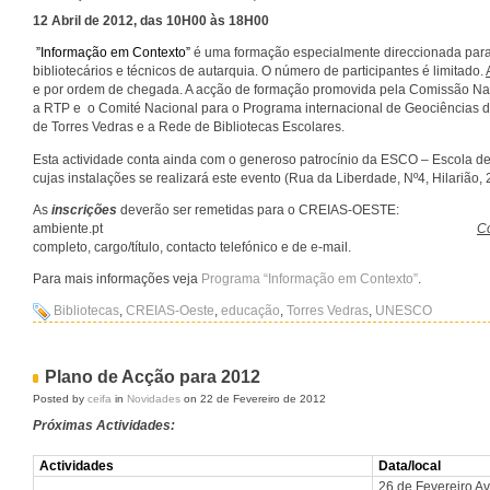
12 Abril de 2012, das 10H00 às 18H00
”Informação em Contexto”
é uma formação especialmente direccionada para 
bibliotecários e técnicos de autarquia. O número de participantes é limitado.
e por ordem de chegada. A acção de formação promovida pela Comissão N
a RTP e o Comité Nacional para o Programa internacional de Geociência
de Torres Vedras e a Rede de Bibliotecas Escolares.
Esta actividade conta ainda com o generoso patrocínio da ESCO – Escola d
cujas instalações se realizará este evento (Rua da Liberdade, Nº4, Hilarião,
As
inscrições
deverão ser remetidas para o CREI
ambiente.pt
Co
completo, cargo/título, contacto telefónico e de e-mail.
Para mais informações veja
Programa “Informação em Contexto”
.
Bibliotecas
,
CREIAS-Oeste
,
educação
,
Torres Vedras
,
UNESCO
Plano de Acção para 2012
Posted by
ceifa
in
Novidades
on 22 de Fevereiro de 2012
Próximas Actividades:
Actividades
Data/local
26 de Fevereiro A