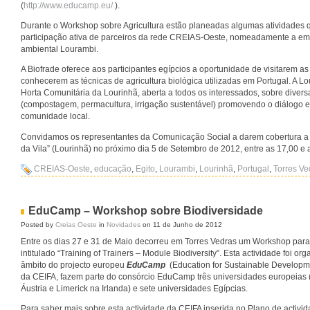
(
http://www.educamp.eu/
).
Durante o Workshop sobre Agricultura estão planeadas algumas atividades 
participação ativa de parceiros da rede CREIAS-Oeste, nomeadamente a em
ambiental Lourambi.
A Biofrade oferece aos participantes egípcios a oportunidade de visitarem a
conhecerem as técnicas de agricultura biológica utilizadas em Portugal. A 
Horta Comunitária da Lourinhã, aberta a todos os interessados, sobre diversa
(compostagem, permacultura, irrigação sustentável) promovendo o diálogo e
comunidade local.
Convidamos os representantes da Comunicação Social a darem cobertura a 
da Vila” (Lourinhã) no próximo dia 5 de Setembro de 2012, entre as 17,00 e 
CREIAS-Oeste
,
educação
,
Egito
,
Lourambi
,
Lourinhã
,
Portugal
,
Torres Ve
EduCamp – Workshop sobre Biodiversidade
Posted by
Creias Oeste
in
Novidades
on 11 de Junho de 2012
Entre os dias 27 e 31 de Maio decorreu em Torres Vedras um Workshop para 
intitulado “Training of Trainers – Module Biodiversity”. Esta actividade foi o
âmbito do projecto europeu
EduCamp
(Education for Sustainable Develop
da CEIFA, fazem parte do consórcio EduCamp três universidades europeias
Áustria e Limerick na Irlanda) e sete universidades Egípcias.
Para saber mais sobre esta actividade da CEIFA inserida no Plano de activ