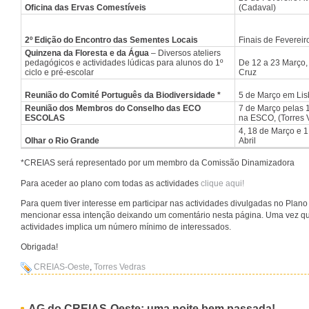
Oficina das Ervas Comestíveis
(Cadaval)
2º Edição do Encontro das Sementes Locais
Finais de Fevereir
Quinzena da Floresta e da Água
– Diversos ateliers
pedagógicos e actividades lúdicas para alunos do 1º
De 12 a 23 Março,
ciclo e pré-escolar
Cruz
Reunião do Comité Português da Biodiversidade *
5 de Março em Li
Reunião dos Membros do Conselho das ECO
7 de Março pelas 
ESCOLAS
na ESCO, (Torres 
4, 18 de Março e 1
Olhar o Rio Grande
Abril
*CREIAS será representado por um membro da Comissão Dinamizadora
Para aceder ao plano com todas as actividades
clique aqui!
Para quem tiver interesse em participar nas actividades divulgadas no Pla
mencionar essa intenção deixando um comentário nesta página. Uma vez qu
actividades implica um número mínimo de interessados.
Obrigada!
CREIAS-Oeste
,
Torres Vedras
AG do CREIAS-Oeste: uma noite bem passada!