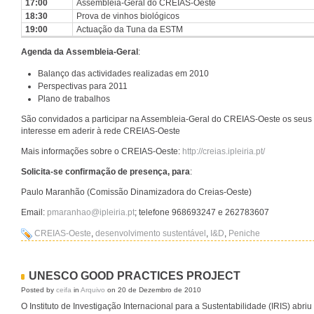
17:00
Assembleia-Geral do CREIAS-Oeste
18:30
Prova de vinhos biológicos
19:00
Actuação da Tuna da ESTM
Agenda da Assembleia-Geral
:
Balanço das actividades realizadas em 2010
Perspectivas para 2011
Plano de trabalhos
São convidados a participar na Assembleia-Geral do CREIAS-Oeste os seu
interesse em aderir à rede CREIAS-Oeste
Mais informações sobre o CREIAS-Oeste:
http://creias.ipleiria.pt/
Solicita-se confirmação de presença, para
:
Paulo Maranhão (Comissão Dinamizadora do Creias-Oeste)
Email:
pmaranhao@ipleiria.pt
; telefone 968693247 e 262783607
CREIAS-Oeste
,
desenvolvimento sustentável
,
I&D
,
Peniche
UNESCO GOOD PRACTICES PROJECT
Posted by
ceifa
in
Arquivo
on 20 de Dezembro de 2010
O Instituto de Investigação Internacional para a Sustentabilidade (IRIS) abri