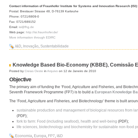
Contact information of Fraunhofer Institute for Systems and Innovation Research (ISI):
Postal: Breslauer Strasse 48, D-76139 Karlsruhe
Phone: 0721/6809-0
Fax: 0721/689152
Email:
isi@fhg.de
Web page:
http://isi.fraunhofer.de/
More information through EDIRC
I&D
,
Inovação
,
Sustentabilidade
Knowledge Based Bio-Economy (KBBE), Comissão E
Posted by
Creias Oeste
in
Arquivo
on 12 de Janeiro de 2010
Objective
The primary aim of funding the ‘Food, Agriculture and Fisheries, and Biotech
Seventh Framework Programme (FP7) is to build a
European Knowledge Ba
The ‘Food, Agriculture and Fisheries, and Biotechnology’ theme is built around
sustainable production and management of biological resources from lan
(PDF);
fork to farm: Food (including seafood), health and well-being
(PDF);
life sciences, biotechnology and biochemistry for sustainable non-food 
Economia
,
Europa
,
FP7
,
I&D