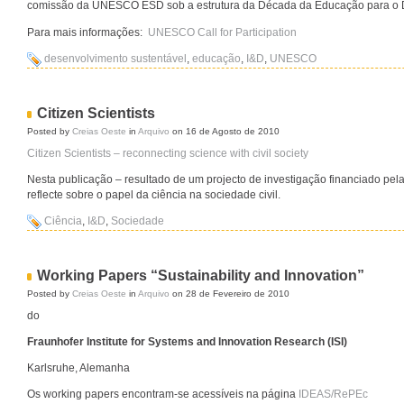
comissão da UNESCO ESD sob a estrutura da Década da Educação para o 
Para mais informações:
UNESCO Call for Participation
desenvolvimento sustentável
,
educação
,
I&D
,
UNESCO
Citizen Scientists
Posted by
Creias Oeste
in
Arquivo
on 16 de Agosto de 2010
Citizen Scientists – reconnecting science with civil society
Nesta publicação – resultado de um projecto de investigação financiado pel
reflecte sobre o papel da ciência na sociedade civil.
Ciência
,
I&D
,
Sociedade
Working Papers “Sustainability and Innovation”
Posted by
Creias Oeste
in
Arquivo
on 28 de Fevereiro de 2010
do
Fraunhofer Institute for Systems and Innovation Research (ISI)
Karlsruhe, Alemanha
Os working papers encontram-se acessíveis na página
IDEAS/RePEc