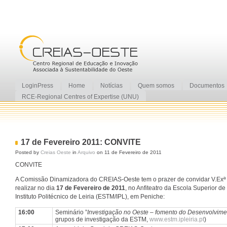
LoginPress
Home
Notícias
Quem somos
Documentos
RCE-Regional Centres of Expertise (UNU)
17 de Fevereiro 2011: CONVITE
Posted by
Creias Oeste
in
Arquivo
on 11 de Fevereiro de 2011
CONVITE
A Comissão Dinamizadora do CREIAS-Oeste tem o prazer de convidar V.Exª a 
realizar no dia
17 de Fevereiro de 2011
, no Anfiteatro da Escola Superior d
Instituto Politécnico de Leiria (ESTM/IPL), em Peniche:
16:00
Seminário ”
Investigação no Oeste – fomento do Desenvolvime
grupos de investigação da ESTM,
www.estm.ipleiria.pt
)