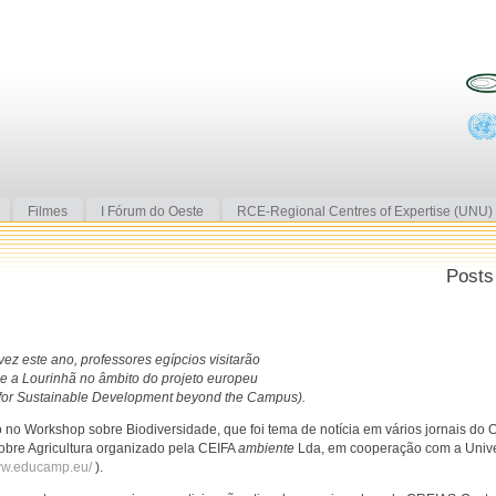
Filmes
I Fórum do Oeste
RCE-Regional Centres of Expertise (UNU)
Posts
ez este ano, professores egípcios visitarão
e a Lourinhã no âmbito do projeto europeu
or Sustainable Development beyond the Campus).
o no Workshop sobre Biodiversidade, que foi tema de notícia em vários jornais do O
obre Agricultura organizado pela CEIFA
ambiente
Lda, em cooperação com a Univer
www.educamp.eu/
).