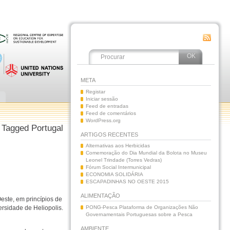
META
Registar
Iniciar sessão
Feed de entradas
Feed de comentários
WordPress.org
 Tagged Portugal
ARTIGOS RECENTES
Alternativas aos Herbicidas
Comemoração do Dia Mundial da Bolota no Museu
Leonel Trindade (Torres Vedras)
Fórum Social Intermunicipal
ECONOMIA SOLIDÁRIA
ESCAPADINHAS NO OESTE 2015
ALIMENTAÇÃO
este, em princípios de
PONG-Pesca Plataforma de Organizações Não
sidade de Heliopolis.
Governamentais Portuguesas sobre a Pesca
AMBIENTE