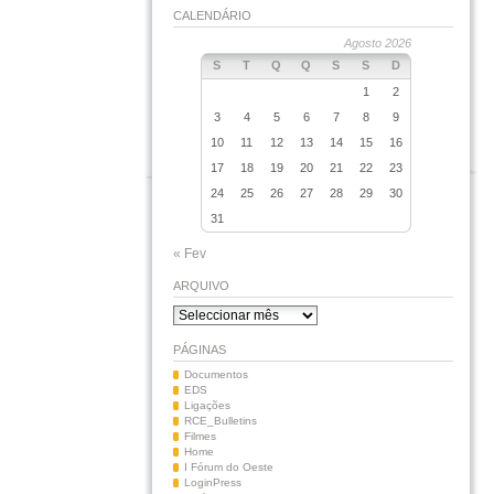
CALENDÁRIO
Agosto 2026
S
T
Q
Q
S
S
D
1
2
3
4
5
6
7
8
9
10
11
12
13
14
15
16
17
18
19
20
21
22
23
24
25
26
27
28
29
30
31
« Fev
ARQUIVO
Arquivo
PÁGINAS
Documentos
EDS
Ligações
RCE_Bulletins
Filmes
Home
I Fórum do Oeste
LoginPress