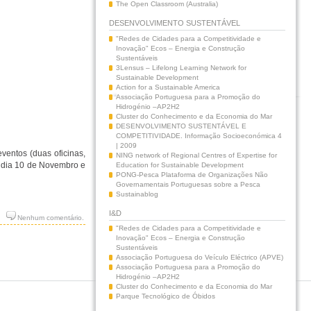
The Open Classroom (Australia)
DESENVOLVIMENTO SUSTENTÁVEL
"Redes de Cidades para a Competitividade e
Inovação" Ecos – Energia e Construção
Sustentáveis
3Lensus – Lifelong Learning Network for
Sustainable Development
Action for a Sustainable America
Associação Portuguesa para a Promoção do
Hidrogénio –AP2H2
Cluster do Conhecimento e da Economia do Mar
DESENVOLVIMENTO SUSTENTÁVEL E
COMPETITIVIDADE. Informação Socioeconómica 4
| 2009
ventos (duas oficinas,
NING network of Regional Centres of Expertise for
o dia 10 de Novembro e
Education for Sustainable Development
PONG-Pesca Plataforma de Organizações Não
Governamentais Portuguesas sobre a Pesca
Sustainablog
I&D
Nenhum comentário.
"Redes de Cidades para a Competitividade e
Inovação" Ecos – Energia e Construção
Sustentáveis
Associação Portuguesa do Veículo Eléctrico (APVE)
Associação Portuguesa para a Promoção do
Hidrogénio –AP2H2
Cluster do Conhecimento e da Economia do Mar
Parque Tecnológico de Óbidos