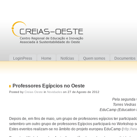
LoginPress
Home
Notícias
Quem somos
Documentos
Professores Egípcios no Oeste
Posted by
Creias Oeste
in
Novidades
on 27 de Agosto de 2012
Pela segunda v
Torres Vedras 
EduCamp (Education f
Depois de, em fins de maio, um grupo de professores egípcios ter participad
setembro um outro grupo de professores Egípcios participará no Workshop s
Estes eventos realizam-se no âmbito do projeto europeu EduCamp (
http://