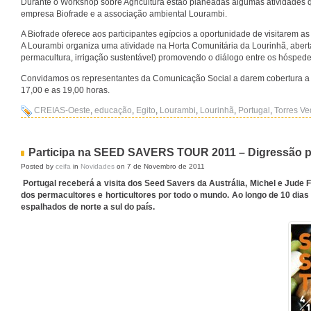
Durante o Workshop sobre Agricultura estão planeadas algumas atividades 
empresa Biofrade e a associação ambiental Lourambi.
A Biofrade oferece aos participantes egípcios a oportunidade de visitarem a
A Lourambi organiza uma atividade na Horta Comunitária da Lourinhã, aberta
permacultura, irrigação sustentável) promovendo o diálogo entre os hóspede
Convidamos os representantes da Comunicação Social a darem cobertura a es
17,00 e as 19,00 horas.
CREIAS-Oeste
,
educação
,
Egito
,
Lourambi
,
Lourinhã
,
Portugal
,
Torres Ve
Participa na SEED SAVERS TOUR 2011 – Digressão p
Posted by
ceifa
in
Novidades
on 7 de Novembro de 2011
Portugal receberá a visita dos Seed Savers da Austrália, Michel e Jude 
dos permacultores e horticultores por todo o mundo. Ao longo de 10 di
espalhados de norte a sul do país.