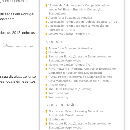
te, nomeadamente a
"Redes de Cidades para a Competitividade e
Inovação" Ecos – Energia e Construção
Sustentáveis
tilizadas em Portugal.
Action for a Sustainable America
mpostagem,
Associação Portuguesa do Veículo Eléctrico (APVE)
Associação Portuguesa para a Promoção do
Hidrogénio –AP2H2
mbro de 2012, entre as
Movimento Limpar Portugal (PLP)
BLOGROLL
Nenhum comentário.
Action for a Sustainable America
bioethics.net
Blog sobre Educação para o Desenvolvimento
Sustentável (Univ. Aveiro)
Movimento Limpar Portugal (PLP)
NING network of Regional Centres of Expertise for
Education for Sustainable Development
 sua divulgação junto
PONG-Pesca Plataforma de Organizações Não
Governamentais Portuguesas sobre a Pesca
tes locais em eventos
Sustainablog
The Open Classroom (Australia)
WordPress.com
WordPress.org
BLOGS-EDUCAÇÃO
3Lensus – Lifelong Learning Network for
Sustainable Development
bioethics.net
Blog sobre Educação para o Desenvolvimento
Sustentável (Univ. Aveiro)