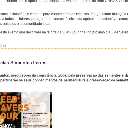
que contam com o apoio e a participação ativa de parceiros da rede CREIAS-Oes
s suas instalações e campos para conhecerem as técnicas de agricultura biológica u
 a todos os interessados, sobre diversas técnicas da agricultura sustentável (co
s egípcios e a comunidade local.
te evento que decorrerá na “Horta da Vila” (Lourinhã) no próximo dia 5 de Sete
dras
elas Sementes Livres
Fanton, precursores da consciência global pela preservação das sementes e da
as partilharão os seus conhecimentos de permacultura e preservação de semen