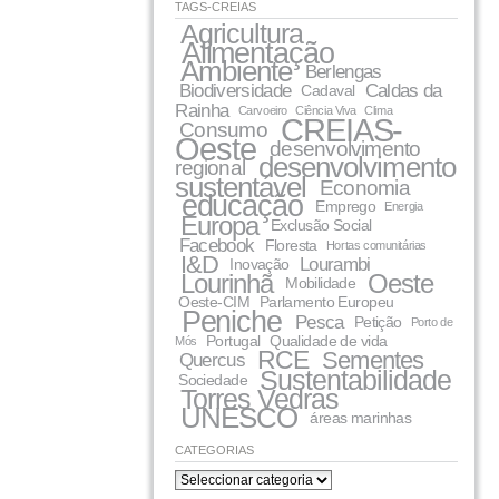
TAGS-CREIAS
Agricultura
Alimentação
Ambiente
Berlengas
Biodiversidade
Caldas da
Cadaval
Rainha
Carvoeiro
Ciência Viva
Clima
CREIAS-
Consumo
Oeste
desenvolvimento
desenvolvimento
regional
sustentável
Economia
educação
Emprego
Energia
Europa
Exclusão Social
Facebook
Floresta
Hortas comunitárias
I&D
Lourambi
Inovação
Lourinhã
Oeste
Mobilidade
Oeste-CIM
Parlamento Europeu
Peniche
Pesca
Petição
Porto de
Portugal
Qualidade de vida
Mós
RCE
Sementes
Quercus
Sustentabilidade
Sociedade
Torres Vedras
UNESCO
áreas marinhas
CATEGORIAS
categorias