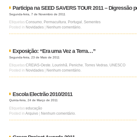
Participa na SEED SAVERS TOUR 2011 – Digressão p
Segunda-feira, 7 de Novembro de 2011
Etiquetas:
Consumo
,
Permacultura
,
Portugal
,
Sementes
Posted in
Novidades
|
Nenhum comentário.
Exposição: “Era uma Vez a Terra…”
Segunda-feira, 23 de Maio de 2011
Etiquetas:
CREIAS-Oeste
,
Lourinhã
,
Peniche
,
Torres Vedras
,
UNESCO
Posted in
Novidades
|
Nenhum comentário.
Escola Electrão 2010/2011
Quinta-feira, 24 de Março de 2011
Etiquetas:
educação
Posted in
Arquivo
|
Nenhum comentário.