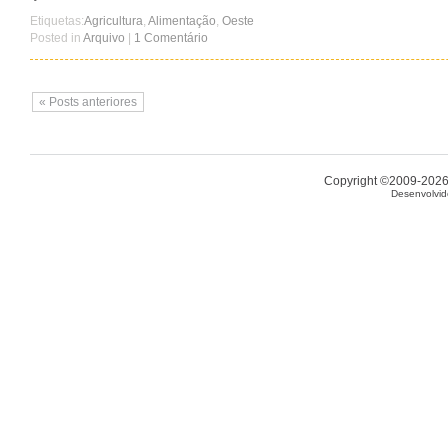
Etiquetas:
Agricultura
,
Alimentação
,
Oeste
Posted in
Arquivo
|
1 Comentário
« Posts anteriores
Copyright ©2009-2026 
Desenvolvid