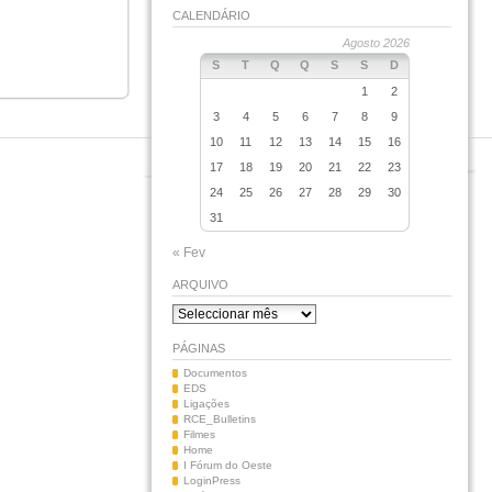
CALENDÁRIO
Agosto 2026
S
T
Q
Q
S
S
D
1
2
3
4
5
6
7
8
9
10
11
12
13
14
15
16
17
18
19
20
21
22
23
24
25
26
27
28
29
30
31
« Fev
ARQUIVO
Arquivo
PÁGINAS
Documentos
EDS
Ligações
RCE_Bulletins
Filmes
Home
I Fórum do Oeste
LoginPress