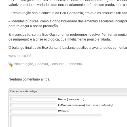
– O turismo gastronómico atrai cerca de 14% dos turistas estrangeiros a Por
valorizar produtos variados que necessariamente terão de ser produzidos a u
– Restauração sob o conceito da Eco-Gastromia, em que os produtos utilizad
– Medidas públicas, como a obrigatoriedade das ementas escolares incorp
para relançar a nossa produção.
Em conclusão, com a Eco-Gastronomia poderemos resolver / enfrentar muitos
desemprego) e a crise ecológica, que infelizmente pouco é falada.
O balanço final deste Eco-Jantar é bastante positivo a avaliar pelos comentár
www.mpica.info
Alimentação
,
Cadaval
,
Consumo
,
Economia
Nenhum comentário ainda.
Comente este artigo
Nome (necessário)
E-Mail (necessário)
(não será publicado)
Website