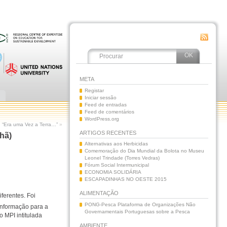
META
Registar
Iniciar sessão
Feed de entradas
Feed de comentários
WordPress.org
 “Era uma Vez a Terra…”
»
ARTIGOS RECENTES
hã)
Alternativas aos Herbicidas
Comemoração do Dia Mundial da Bolota no Museu
Leonel Trindade (Torres Vedras)
Fórum Social Intermunicipal
ECONOMIA SOLIDÁRIA
ESCAPADINHAS NO OESTE 2015
ALIMENTAÇÃO
ferentes. Foi
PONG-Pesca Plataforma de Organizações Não
Informação para a
Governamentais Portuguesas sobre a Pesca
o MPI intitulada
AMBIENTE