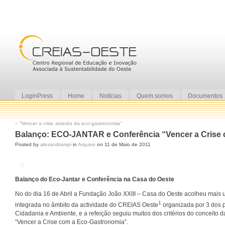
LoginPress
Home
Notícias
Quem somos
Documentos
«
“Vencer a crise através da eco-gastronomia”
Balanço: ECO-JANTAR e Conferência “Vencer a Crise 
Posted by
alexandrampi
in
Arquivo
on 11 de Maio de 2011
Balanço do Eco-Jantar e Conferência na Casa do Oeste
No do dia 16 de Abril a Fundação João XXIII – Casa do Oeste acolheu mais 
1
integrada no âmbito da actividade do CREIAS Oeste
organizada por 3 dos p
Cidadania e Ambiente, e a refeição seguiu muitos dos critérios do conceito 
“Vencer a Crise com a Eco-Gastronomia”.