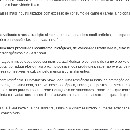
s e a inactividade física.
países mais industrializados com excesso de consumo de carne e carência no con
ne
voltando à nossa tradição alimentar baseada na dieta mediterrânica, ou segund
mbém consequências negativas na saúde.
limentos produzidos localmente, biológicos, de variedades tradicionais, silves
 os transgénicos e a
Fast Food
!
tação mais cuidada pode ser mais barata! Reduzir o consumo de carne e peixe é
tar por adquiri-los o mais próximo possível dos produtores, saber aproveitar os 
res comestíveis, e cultivar pelo menos alguns alimentos.
ecem referência: O Movimento Slow Food, uma referência mundial na promoção da
Bom (que saiba bem, nutritivo, fresco, da época, Limpo (sem pesticidas, sem trans
; e a Colher para Semear – Rede Portuguesa de Variedades Tradicionais que tem 
 ainda cultivadas nos nossos dias e através da sua rede de associados garantir qu
re si e à Natureza que nos sustenta, assim o MPI tem realizado inúmeras actividad
s comestíveis.