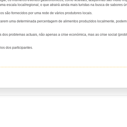
tugal, os inúmeros eventos gastronómicos, como festivais, tasquinhas são muito im
ma escala local/regional, o que atrairá ainda mais turistas na busca de sabores ún
os são fornecidos por uma rede de vários produtores locais.
orarem uma determinada percentagem de alimentos produzidos localmente, podem
 dos problemas actuais, não apenas a crise económica, mas as crise social (pro
ios dos participantes.