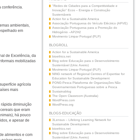
"Redes de Cidades para a Competitividade e
à conferência.
Inovação" Ecos – Energia e Construção
Sustentáveis
Action for a Sustainable America
Associação Portuguesa do Veículo Eléctrico (APVE)
lemas ambientais,
Associação Portuguesa para a Promoção do
e espelhado em
Hidrogénio –AP2H2
Movimento Limpar Portugal (PLP)
BLOGROLL
Action for a Sustainable America
al de Excelência, da
bioethics.net
nformais mobilizadas
Blog sobre Educação para o Desenvolvimento
Sustentável (Univ. Aveiro)
Movimento Limpar Portugal (PLP)
NING network of Regional Centres of Expertise for
Education for Sustainable Development
PONG-Pesca Plataforma de Organizações Não
uperfície agrícola
Governamentais Portuguesas sobre a Pesca
países mais
Sustainablog
The Open Classroom (Australia)
WordPress.com
 rápida diminuição
WordPress.org
e cereais que eram
BLOGS-EDUCAÇÃO
animais), há pouco
idos, e apesar de
3Lensus – Lifelong Learning Network for
Sustainable Development
bioethics.net
Blog sobre Educação para o Desenvolvimento
 de alimentos e com
Sustentável (Univ. Aveiro)
s países mais