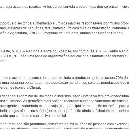
a preparação e as receitas. Antes de ser servida a sobremesa deu-se então início 
 porque o sector da alimentação é um dos maiores responsáveis por muitos prob
das, efluentes de pecuárias, fertilizantes químicos) ou a desflorestação, conform
ntação e Agricultura, UNEP – Programa de Ambiente, ambas das Nações Unidas).
este, o RCE – Regional Centre of Expertise, em português, CRE – Centro Region
007. Os RCE são uma rede de organizações educacionais formais, não formais e i
nais.
consome actualmente cerca de metade de toda a produção agrícola, ocupa 70% da s
nta uma pequena percentagem da população mundial, ou seja, as populações dos 
mergentes (com o a China).
as décadas. O domínio de um modelo industrializado / intensivo tem provocado uma
ais) cultivadas. As gerações mais antigas recordam a imensa variedade de frutas 
 transgénicas, sobretudo milho e soja (cujo principal mercado são as rações para 
io e cujos efeitos na saúde (entre outros) não são ainda suficientemente conhec
ediu que continue o seu cultivo comercial.
s e do 3º Mundo são profundas, com cerca de mil milhões de pessoas com excesso
o o cancro, diabetes e problemas cardiovasculares são a maior causa de morte no