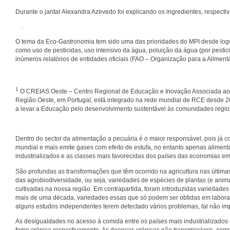
Durante o jantar Alexandra Azevedo foi explicando os ingredientes, respectiv
O tema da Eco-Gastronomia tem sido uma das prioridades do MPI desde logo
como uso de pesticidas, uso intensivo da água, poluição da água (por pestici
inúmeros relatórios de entidades oficiais (FAO – Organização para a Alime
1
O CREIAS Oeste – Centro Regional de Educação e Inovação Associada ao O
Região Oeste, em Portugal, está integrado na rede mundial de RCE desde 2
a levar a Educação pelo desenvolvimento sustentável às comunidades regio
Dentro do sector da alimentação a pecuária é o maior responsável, pois já 
mundial e mais emite gases com efeito de estufa, no entanto apenas alime
industrializados e as classes mais favorecidas dos países das economias e
São profundas as transformações que têm ocorrido na agricultura nas últim
das agrobiodiversidade, ou seja, variedades de espécies de plantas (e anim
cultivadas na nossa região. Em contrapartida, foram introduzidas variedades
mais de uma década, variedades essas que só podem ser obtidas em laboratór
alguns estudos independentes terem detectado vários problemas, tal não imp
As desigualdades no acesso à comida entre os países mais industrializado
fome crónica respectivamente. As doenças crónicas não transmissíveis, com