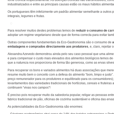
industrializados e entre as principais causas estão os maus hábitos alimentare
Os portugueses têm infelizmente um padrão alimentar semelhante a outros 
integrais, legumes e frutas.
Para resolver muitos destes problemas temos de
reduzir o consumo de car
adoptar um regime vegetariano desde que de forma correcta para evitar ta
Outras componentes fundamentais da Eco-Gastronomia são o consumo de
a
embalagens e comprados directamente aos produtores
, e, claro, rejeitar
Alexandra Azevedo demonstrou ainda pelo seu caso pessoal que uma alimen
e para compensar o custo mais elevados dos alimentos biológicos temos de op
que a natureza nos proporciona de forma tão generosa, como as ervas silvest
Para recuperar os bons e variados alimentos há duas associações que mer
resume muito bem o conceito com a defesa do alimento “bom, limpo e justo”. 
preço remunerador para os produtores e equilibrado para os consumidores)
levantamentos das variedades tradicionais de hortícolas, cereais e fruteiras
continuem “vivas nos campos”!
É preciso pois recuperar muito da sabedoria popular, religar as pessoas ent
fabrico tradicional de pão, oficinas de cozinha sustentável e oficina das erva
As potencialidades da Eco-Gastronomia são enormes: