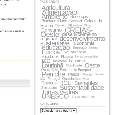
portantes para
TAGS-CREIAS
icos.
Agricultura
Alimentação
Ambiente
Berlengas
 também contribuir
Biodiversidade
Caldas da
Cadaval
Rainha
Carvoeiro
Ciência Viva
Clima
CREIAS-
Consumo
blemas de saúde e
Oeste
desenvolvimento
desenvolvimento
regional
sustentável
Economia
educação
Emprego
Energia
Europa
Exclusão Social
Facebook
Floresta
Hortas comunitárias
I&D
Lourambi
Inovação
Lourinhã
Oeste
Mobilidade
Oeste-CIM
Parlamento Europeu
Peniche
Pesca
Petição
Porto de
Portugal
Qualidade de vida
Mós
RCE
Sementes
Quercus
Sustentabilidade
Sociedade
Torres Vedras
UNESCO
áreas marinhas
CATEGORIAS
categorias