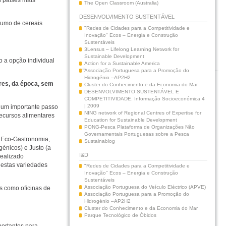
The Open Classroom (Australia)
DESENVOLVIMENTO SUSTENTÁVEL
sumo de cereais
"Redes de Cidades para a Competitividade e
Inovação" Ecos – Energia e Construção
Sustentáveis
3Lensus – Lifelong Learning Network for
Sustainable Development
o a opção individual
Action for a Sustainable America
Associação Portuguesa para a Promoção do
Hidrogénio –AP2H2
tres, da época, sem
Cluster do Conhecimento e da Economia do Mar
DESENVOLVIMENTO SUSTENTÁVEL E
COMPETITIVIDADE. Informação Socioeconómica 4
| 2009
 um importante passo
NING network of Regional Centres of Expertise for
recursos alimentares
Education for Sustainable Development
PONG-Pesca Plataforma de Organizações Não
Governamentais Portuguesas sobre a Pesca
 Eco-Gastronomia,
Sustainablog
génicos) e Justo (a
I&D
realizado
e estas variedades
"Redes de Cidades para a Competitividade e
Inovação" Ecos – Energia e Construção
Sustentáveis
Associação Portuguesa do Veículo Eléctrico (APVE)
es como oficinas de
Associação Portuguesa para a Promoção do
Hidrogénio –AP2H2
Cluster do Conhecimento e da Economia do Mar
Parque Tecnológico de Óbidos