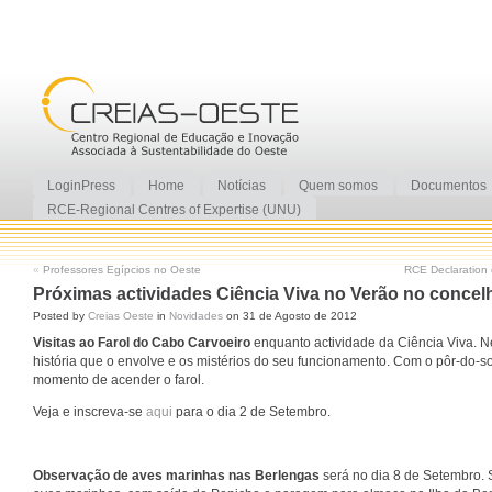
LoginPress
Home
Notícias
Quem somos
Documentos
RCE-Regional Centres of Expertise (UNU)
«
Professores Egípcios no Oeste
RCE Declaration 
Próximas actividades Ciência Viva no Verão no concel
Posted by
Creias Oeste
in
Novidades
on 31 de Agosto de 2012
Visitas ao Farol do Cabo Carvoeiro
enquanto actividade da Ciência Viva. Nes
história que o envolve e os mistérios do seu funcionamento. Com o pôr-do-sol
momento de acender o farol.
Veja e inscreva-se
aqui
para o dia 2 de Setembro.
Observação de aves marinhas nas Berlengas
será no dia 8 de Setembro. 