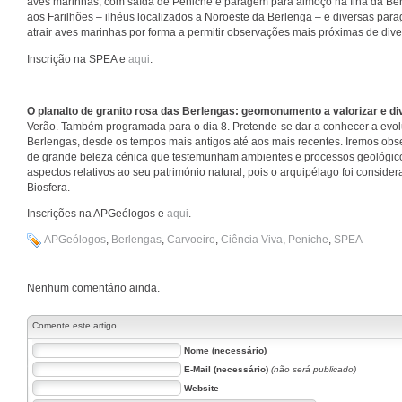
aves marinhas, com saída de Peniche e paragem para almoço na Ilha da Berl
aos Farilhões – ilhéus localizados a Noroeste da Berlenga – e diversas par
atrair aves marinhas por forma a permitir observações mais próximas de dive
Inscrição na SPEA e
aqui
.
O planalto de granito rosa das Berlengas: geomonumento a valorizar e di
Verão. Também programada para o dia 8. Pretende-se dar a conhecer a evo
Berlengas, desde os tempos mais antigos até aos mais recentes. Iremos ob
de grande beleza cénica que testemunham ambientes e processos geológico
aspectos relativos ao seu património natural, pois o arquipélago foi cons
Biosfera.
Inscrições na APGeólogos e
aqui
.
APGeólogos
,
Berlengas
,
Carvoeiro
,
Ciência Viva
,
Peniche
,
SPEA
Nenhum comentário ainda.
Comente este artigo
Nome (necessário)
E-Mail (necessário)
(não será publicado)
Website