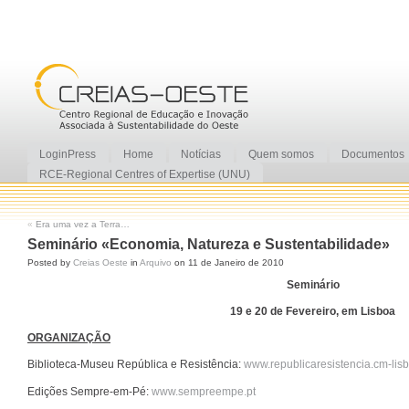
LoginPress
Home
Notícias
Quem somos
Documentos
RCE-Regional Centres of Expertise (UNU)
«
Era uma vez a Terra…
Seminário «Economia, Natureza e Sustentabilidade»
Posted by
Creias Oeste
in
Arquivo
on 11 de Janeiro de 2010
Seminário
19 e 20 de Fevereiro, em Lisboa
ORGANIZAÇÃO
Biblioteca-Museu República e Resistência:
www.republicaresistencia.cm-lisb
Edições Sempre-em-Pé:
www.sempreempe.pt