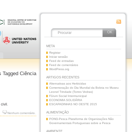
META
Registar
Iniciar sessão
Feed de entradas
Feed de comentários
WordPress.org
s Tagged Ciência
ARTIGOS RECENTES
Alternativas aos Herbicidas
Comemoração do Dia Mundial da Bolota no Museu
Leonel Trindade (Torres Vedras)
Fórum Social Intermunicipal
ECONOMIA SOLIDÁRIA
ivil.
ESCAPADINHAS NO OESTE 2015
ALIMENTAÇÃO
Nenhum comentário.
PONG-Pesca Plataforma de Organizações Não
Governamentais Portuguesas sobre a Pesca
AMBIENTE