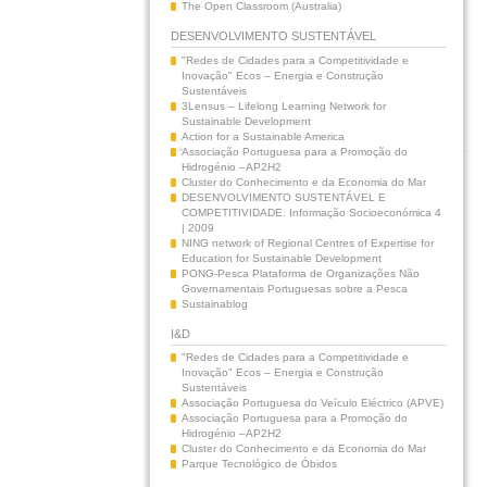
The Open Classroom (Australia)
DESENVOLVIMENTO SUSTENTÁVEL
"Redes de Cidades para a Competitividade e
Inovação" Ecos – Energia e Construção
Sustentáveis
3Lensus – Lifelong Learning Network for
Sustainable Development
Action for a Sustainable America
Associação Portuguesa para a Promoção do
Hidrogénio –AP2H2
Cluster do Conhecimento e da Economia do Mar
DESENVOLVIMENTO SUSTENTÁVEL E
COMPETITIVIDADE. Informação Socioeconómica 4
| 2009
NING network of Regional Centres of Expertise for
Education for Sustainable Development
PONG-Pesca Plataforma de Organizações Não
Governamentais Portuguesas sobre a Pesca
Sustainablog
I&D
"Redes de Cidades para a Competitividade e
Inovação" Ecos – Energia e Construção
Sustentáveis
Associação Portuguesa do Veículo Eléctrico (APVE)
Associação Portuguesa para a Promoção do
Hidrogénio –AP2H2
Cluster do Conhecimento e da Economia do Mar
Parque Tecnológico de Óbidos