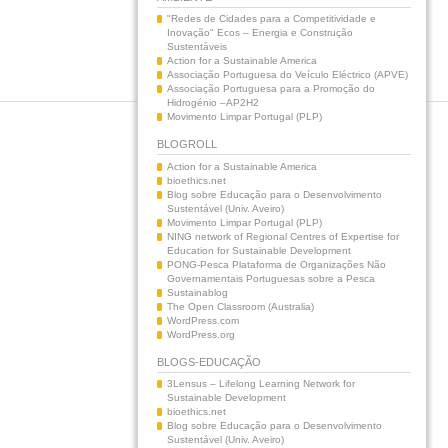
"Redes de Cidades para a Competitividade e
Inovação" Ecos – Energia e Construção
Sustentáveis
Action for a Sustainable America
Associação Portuguesa do Veículo Eléctrico (APVE)
Associação Portuguesa para a Promoção do
Hidrogénio –AP2H2
Movimento Limpar Portugal (PLP)
BLOGROLL
Action for a Sustainable America
bioethics.net
Blog sobre Educação para o Desenvolvimento
Sustentável (Univ. Aveiro)
Movimento Limpar Portugal (PLP)
NING network of Regional Centres of Expertise for
Education for Sustainable Development
PONG-Pesca Plataforma de Organizações Não
Governamentais Portuguesas sobre a Pesca
Sustainablog
The Open Classroom (Australia)
WordPress.com
WordPress.org
BLOGS-EDUCAÇÃO
3Lensus – Lifelong Learning Network for
Sustainable Development
bioethics.net
Blog sobre Educação para o Desenvolvimento
Sustentável (Univ. Aveiro)