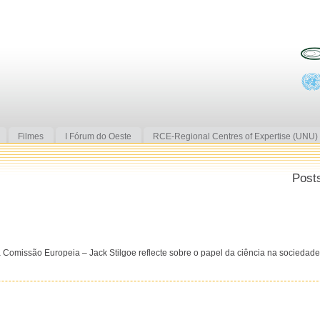
Filmes
I Fórum do Oeste
RCE-Regional Centres of Expertise (UNU)
Post
 Comissão Europeia – Jack Stilgoe reflecte sobre o papel da ciência na sociedade c