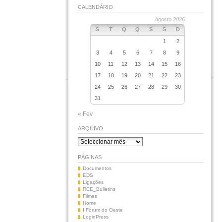
CALENDÁRIO
Agosto 2026
S
T
Q
Q
S
S
D
1
2
3
4
5
6
7
8
9
10
11
12
13
14
15
16
17
18
19
20
21
22
23
24
25
26
27
28
29
30
31
« Fev
ARQUIVO
Arquivo
PÁGINAS
Documentos
EDS
Ligações
RCE_Bulletins
Filmes
Home
I Fórum do Oeste
LoginPress