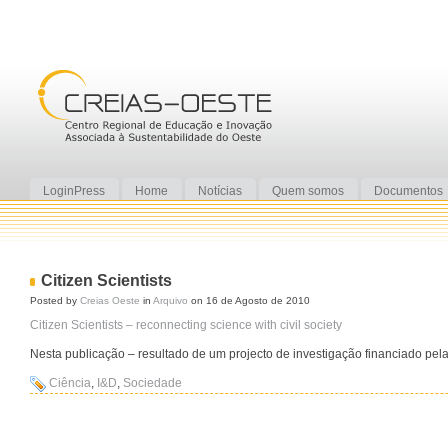
LoginPress
Home
Notícias
Quem somos
Documentos
Citizen Scientists
Posted by
Creias Oeste
in
Arquivo
on 16 de Agosto de 2010
Citizen Scientists – reconnecting science with civil society
Nesta publicação – resultado de um projecto de investigação financiado pela
Ciência
,
I&D
,
Sociedade