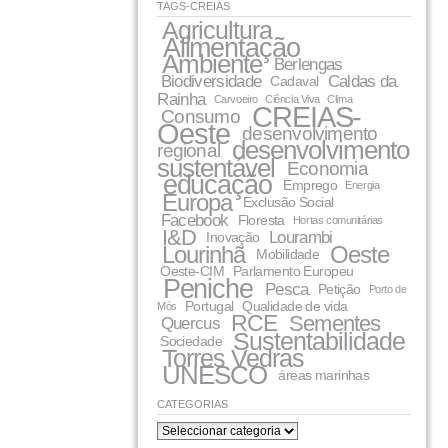
TAGS-CREIAS
Agricultura
Alimentação
Ambiente
Berlengas
Biodiversidade
Caldas da
Cadaval
Rainha
Carvoeiro
Ciência Viva
Clima
CREIAS-
Consumo
Oeste
desenvolvimento
desenvolvimento
regional
sustentável
Economia
educação
Emprego
Energia
Europa
Exclusão Social
Facebook
Floresta
Hortas comunitárias
I&D
Lourambi
Inovação
Lourinhã
Oeste
Mobilidade
Oeste-CIM
Parlamento Europeu
Peniche
Pesca
Petição
Porto de
Portugal
Qualidade de vida
Mós
RCE
Sementes
Quercus
Sustentabilidade
Sociedade
Torres Vedras
UNESCO
áreas marinhas
CATEGORIAS
categorias