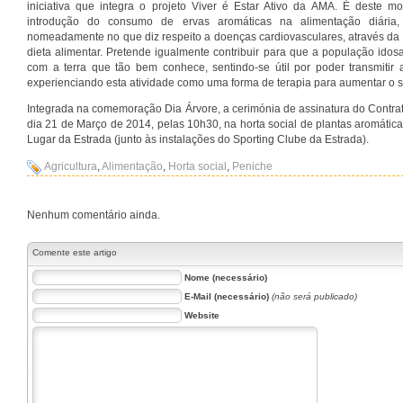
iniciativa que integra o projeto Viver é Estar Ativo da AMA. É deste
introdução do consumo de ervas aromáticas na alimentação diária,
nomeadamente no que diz respeito a doenças cardiovasculares, através da 
dieta alimentar. Pretende igualmente contribuir para que a população idos
com a terra que tão bem conhece, sentindo-se útil por poder transmitir
experienciando esta atividade como uma forma de terapia para aumentar o s
Integrada na comemoração Dia Árvore, a cerimónia de assinatura do Contra
dia 21 de Março de 2014, pelas 10h30, na horta social de plantas aromátic
Lugar da Estrada (junto às instalações do Sporting Clube da Estrada).
Agricultura
,
Alimentação
,
Horta social
,
Peniche
Nenhum comentário ainda.
Comente este artigo
Nome (necessário)
E-Mail (necessário)
(não será publicado)
Website