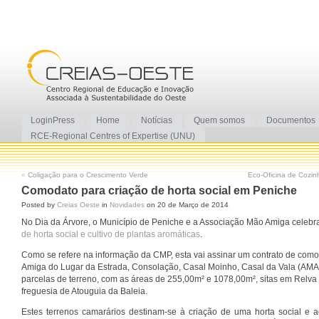
LoginPress
Home
Notícias
Quem somos
Documentos
RCE-Regional Centres of Expertise (UNU)
«
Coligação para o Crescimento Verde
Eco-Oficina de Cozi
Comodato para criação de horta social em Peniche
Posted by
Creias Oeste
in
Novidades
on 20 de Março de 2014
No Dia da Árvore, o Município de Peniche e a Associação Mão Amiga celeb
de horta social e cultivo de plantas aromáticas
.
Como se refere na informação da CMP, esta vai assinar um contrato de co
Amiga do Lugar da Estrada, Consolação, Casal Moinho, Casal da Vala (AMA
parcelas de terreno, com as áreas de 255,00m² e 1078,00m², sitas em Relva 
freguesia de Atouguia da Baleia.
Estes terrenos camarários destinam-se à criação de uma horta social e a