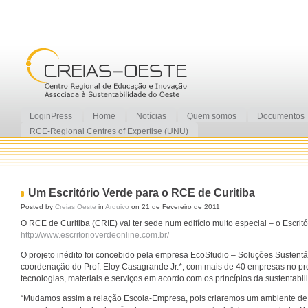
LoginPress
Home
Notícias
Quem somos
Documentos
RCE-Regional Centres of Expertise (UNU)
Um Escritório Verde para o RCE de Curitiba
Posted by
Creias Oeste
in
Arquivo
on 21 de Fevereiro de 2011
O RCE de Curitiba (CRIE) vai ter sede num edifício muito especial – o Escritó
http://www.escritorioverdeonline.com.br/
O projeto inédito foi concebido pela empresa EcoStudio – Soluções Sustentá
coordenação do Prof. Eloy Casagrande Jr.*, com mais de 40 empresas no pr
tecnologias, materiais e serviços em acordo com os princípios da sustentabil
“Mudamos assim a relação Escola-Empresa, pois criaremos um ambiente de