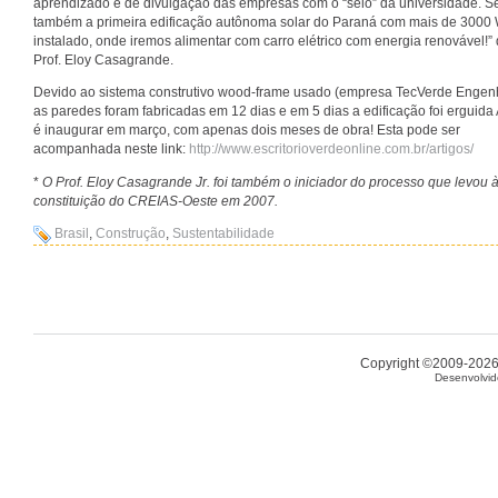
aprendizado e de divulgação das empresas com o “selo” da universidade. S
também a primeira edificação autônoma solar do Paraná com mais de 3000 
instalado, onde iremos alimentar com carro elétrico com energia renovável!” 
Prof. Eloy Casagrande.
Devido ao sistema construtivo wood-frame usado (empresa TecVerde Engen
as paredes foram fabricadas em 12 dias e em 5 dias a edificação foi erguida
é inaugurar em março, com apenas dois meses de obra! Esta pode ser
acompanhada neste link:
http://www.escritorioverdeonline.com.br/artigos/
*
O Prof. Eloy Casagrande Jr. foi também o iniciador do processo que levou 
constituição do CREIAS-Oeste em 2007.
Brasil
,
Construção
,
Sustentabilidade
Copyright ©2009-2026 
Desenvolvid