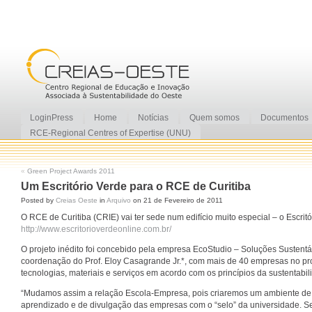
LoginPress
Home
Notícias
Quem somos
Documentos
RCE-Regional Centres of Expertise (UNU)
«
Green Project Awards 2011
Um Escritório Verde para o RCE de Curitiba
Posted by
Creias Oeste
in
Arquivo
on 21 de Fevereiro de 2011
O RCE de Curitiba (CRIE) vai ter sede num edifício muito especial – o Escritó
http://www.escritorioverdeonline.com.br/
O projeto inédito foi concebido pela empresa EcoStudio – Soluções Sustentá
coordenação do Prof. Eloy Casagrande Jr.*, com mais de 40 empresas no pr
tecnologias, materiais e serviços em acordo com os princípios da sustentabil
“Mudamos assim a relação Escola-Empresa, pois criaremos um ambiente de
aprendizado e de divulgação das empresas com o “selo” da universidade. S